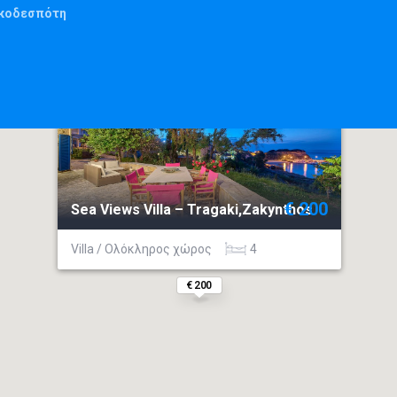
ικοδεσπότη
€ 200
Sea Views Villa – Tragaki,Zakynthos
Villa / Ολόκληρος χώρος
4
€ 200