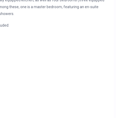
fully equipped kitchen, as well as four bedrooms (three equipped
Among these, one is a master bedroom, featuring an en-suite
 showers.
luded: