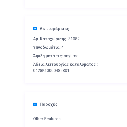
Λεπτομέρειες
Αρ. Καταχώρισης:
31082
Υπνοδωμάτια:
4
Άφιξη μετά τις:
anytime
Άδεια λειτουργίας καταλύματος :
0428K10000485801
Παροχές
Other Features