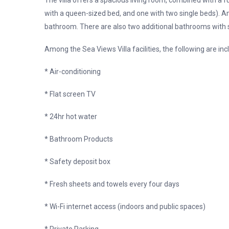
The villa offers a spacious living room, combined with a 
with a queen-sized bed, and one with two single beds). 
bathroom. There are also two additional bathrooms with
Among the Sea Views Villa facilities, the following are inc
* Air-conditioning
* Flat screen TV
* 24hr hot water
* Bathroom Products
* Safety deposit box
* Fresh sheets and towels every four days
* Wi-Fi internet access (indoors and public spaces)