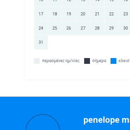
17
18
19
20
21
22
23
24
25
26
27
28
29
30
31
περασμένες ημ/νίες
σήμερα
κλεισ
penelope m