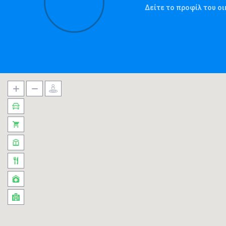
Δείτε το προφίλ του ο