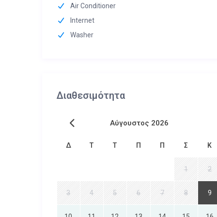
Air Conditioner
Internet
Washer
Διαθεσιμότητα
Αύγουστος 2026
Δ
Τ
Τ
Π
Π
Σ
Κ
1
2
3
4
5
6
7
8
9
10
11
12
13
14
15
16