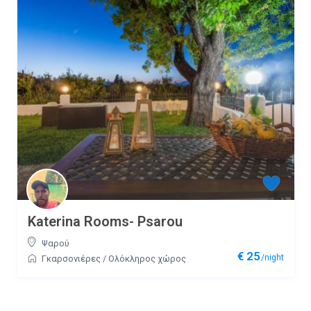
Katerina Rooms- Psarou
Ψαρού
€ 25
/night
Γκαρσονιέρες
/
Ολόκληρος χώρος